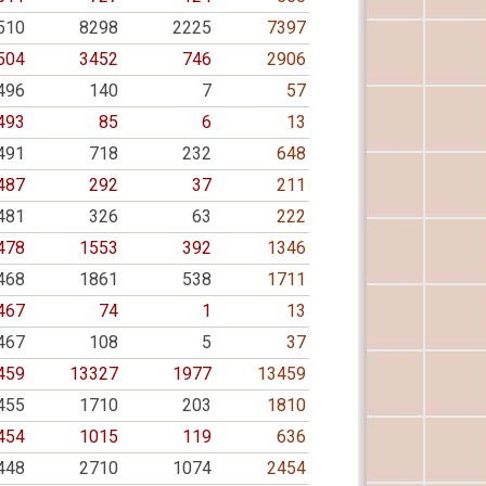
510
8298
2225
7397
504
3452
746
2906
496
140
7
57
493
85
6
13
491
718
232
648
487
292
37
211
481
326
63
222
478
1553
392
1346
468
1861
538
1711
467
74
1
13
467
108
5
37
459
13327
1977
13459
455
1710
203
1810
454
1015
119
636
448
2710
1074
2454