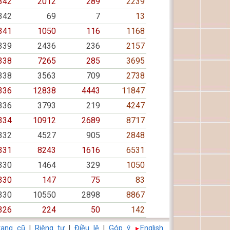
342
2012
289
2239
342
69
7
13
341
1050
116
1168
339
2436
236
2157
338
7265
285
3695
338
3563
709
2738
336
12838
4443
11847
336
3793
219
4247
334
10912
2689
8717
332
4527
905
2848
331
8243
1616
6531
330
1464
329
1050
330
147
75
83
330
10550
2898
8867
326
224
50
142
rang cũ
|
Riêng tư
|
Điều lệ
|
Góp ý
English