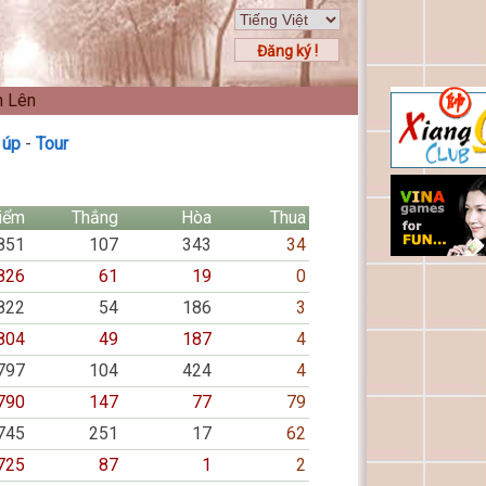
Đăng ký !
n Lên
 úp
-
Tour
iểm
Thắng
Hòa
Thua
851
107
343
34
826
61
19
0
822
54
186
3
804
49
187
4
797
104
424
4
790
147
77
79
745
251
17
62
725
87
1
2