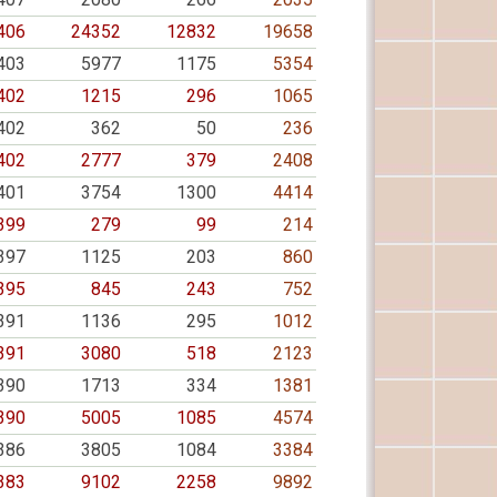
406
24352
12832
19658
403
5977
1175
5354
402
1215
296
1065
402
362
50
236
402
2777
379
2408
401
3754
1300
4414
399
279
99
214
397
1125
203
860
395
845
243
752
391
1136
295
1012
391
3080
518
2123
390
1713
334
1381
390
5005
1085
4574
386
3805
1084
3384
383
9102
2258
9892