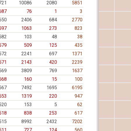
721
10086
2080
5851
687
76
1
3
650
2406
684
2770
597
1063
273
823
582
103
48
38
579
509
125
435
572
2241
697
1371
571
2143
420
2239
569
3809
769
1637
568
160
15
100
567
7492
1695
6195
553
1319
220
947
520
153
5
62
518
838
253
617
515
8992
2432
7202
511
727
124
560