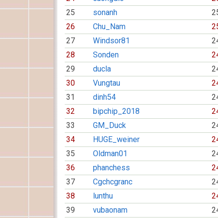
25
sonanh
2
26
Chu_Nam
2
27
Windsor81
2
28
Sonden
2
29
ducla
2
30
Vungtau
2
31
dinh54
2
32
bipchip_2018
2
33
GM_Duck
2
34
HUGE_weiner
2
35
Oldman01
2
36
phanchess
2
37
Cgchcgranc
2
38
lunthu
2
39
vubaonam
2