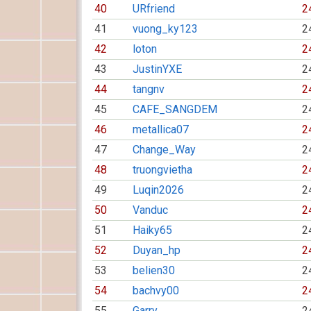
40
URfriend
2
41
vuong_ky123
2
42
loton
2
43
JustinYXE
2
44
tangnv
2
45
CAFE_SANGDEM
2
46
metallica07
2
47
Change_Way
2
48
truongvietha
2
49
Luqin2026
2
50
Vanduc
2
51
Haiky65
2
52
Duyan_hp
2
53
belien30
2
54
bachvy00
2
55
Garry
2