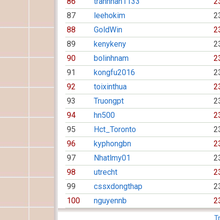
86
trannhan1133
2
87
leehokim
2
88
GoldWin
2
89
kenykeny
2
90
bolinhnam
2
91
kongfu2016
2
92
toixinthua
2
93
Truongpt
2
94
hn500
2
95
Hct_Toronto
2
96
kyphongbn
2
97
Nhatlmy01
2
98
utrecht
2
99
cssxdongthap
2
100
nguyennb
2
T