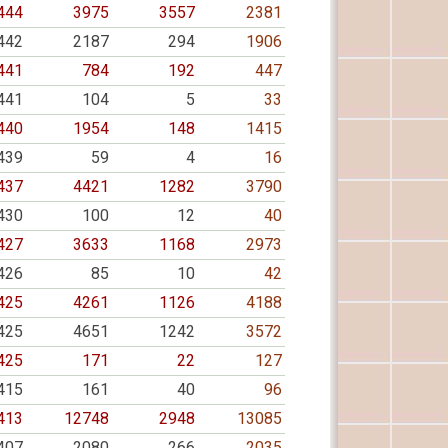
444
3975
3557
2381
442
2187
294
1906
441
784
192
447
441
104
5
33
440
1954
148
1415
439
59
4
16
437
4421
1282
3790
430
100
12
40
427
3633
1168
2973
426
85
10
42
425
4261
1126
4188
425
4651
1242
3572
425
171
22
127
415
161
40
96
413
12748
2948
13085
407
2080
266
2035