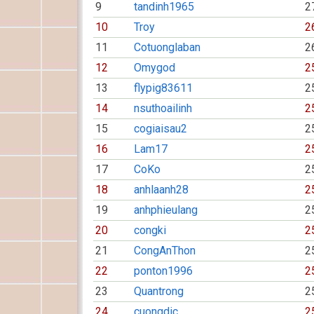
9
tandinh1965
2
10
Troy
2
11
Cotuonglaban
2
12
Omygod
2
13
flypig83611
2
14
nsuthoailinh
2
15
cogiaisau2
2
16
Lam17
2
17
CoKo
2
18
anhlaanh28
2
19
anhphieulang
2
20
congki
2
21
CongAnThon
2
22
ponton1996
2
23
Quantrong
2
24
cuongdic
2