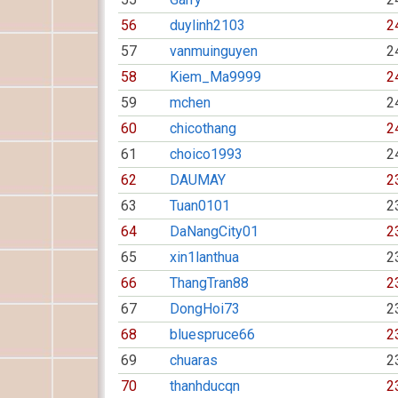
56
duylinh2103
2
57
vanmuinguyen
2
58
Kiem_Ma9999
2
59
mchen
2
60
chicothang
2
61
choico1993
2
62
DAUMAY
2
63
Tuan0101
2
64
DaNangCity01
2
65
xin1lanthua
2
66
ThangTran88
2
67
DongHoi73
2
68
bluespruce66
2
69
chuaras
2
70
thanhducqn
2