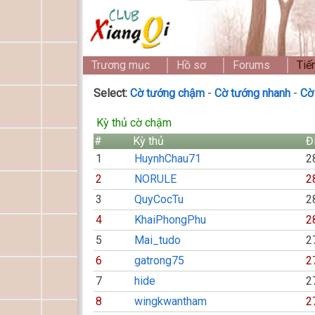
Trương mục
Hồ sơ
Forums
Tiế
Select:
Cờ tướng chậm
-
Cờ tướng nhanh
-
Cờ
Kỳ thủ cờ chậm
#
Kỳ thủ
Đ
1
HuynhChau71
2
2
NORULE
2
3
QuyCocTu
2
4
KhaiPhongPhu
2
5
Mai_tudo
2
6
gatrong75
2
7
hide
2
8
wingkwantham
2