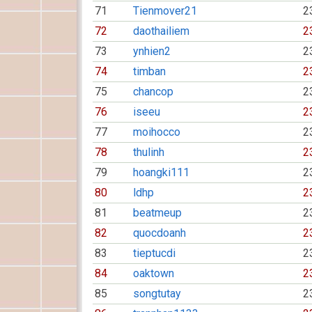
71
Tienmover21
2
72
daothailiem
2
73
ynhien2
2
74
timban
2
75
chancop
2
76
iseeu
2
77
moihocco
2
78
thulinh
2
79
hoangki111
2
80
ldhp
2
81
beatmeup
2
82
quocdoanh
2
83
tieptucdi
2
84
oaktown
2
85
songtutay
2