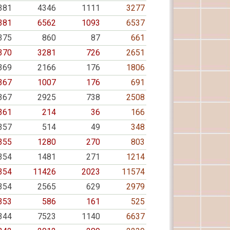
381
4346
1111
3277
381
6562
1093
6537
375
860
87
661
370
3281
726
2651
369
2166
176
1806
367
1007
176
691
367
2925
738
2508
361
214
36
166
357
514
49
348
355
1280
270
803
354
1481
271
1214
354
11426
2023
11574
354
2565
629
2979
353
586
161
525
344
7523
1140
6637