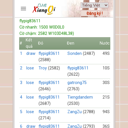
Đăng ký !
flypig83611
TRƯƠNG MỤC
Cờ nhanh: 1500 W0D0L0
Trang chủ
Cờ chậm: 2582 W103D48L38)
Đăng ký
Kết
#
Đỏ
Đen
Nước
quả
Thành viên mới
1
draw
flypig83611
Sonden
(2487)
49S
Cách chơi
(2588)
Hỏi đáp
2
lose
Troy
(2582)
flypig83611
10S
Luật cờ tướng
(2622)
Luật cờ úp
3
lose
flypig83611
gatrong75
30S
(2646)
(2763)
HỒ SƠ
4
lose
flypig83611
Tiengdandem
21S
FORUMS
(2687)
(2530)
5
lose
flypig83611
ZangZu
(2788)
94S
TIẾN LÊN
(2714)
6
draw
flypig83611
ZangZu
(2793)
36S