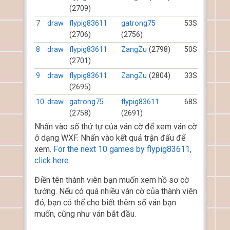
(2709)
7
draw
flypig83611
gatrong75
53S
(2706)
(2756)
8
draw
flypig83611
ZangZu
(2798)
50S
(2701)
9
draw
flypig83611
ZangZu
(2804)
33S
(2695)
10
draw
gatrong75
flypig83611
68S
(2758)
(2691)
Nhấn vào số thứ tự của ván cờ để xem ván cờ
ở dạng WXF. Nhấn vào kết quả trận đấu để
xem.
For the next 10 games by flypig83611,
click here.
Điền tên thành viên bạn muốn xem hồ sơ cờ
tướng. Nếu có quá nhiều ván cờ của thành viên
đó, bạn có thể cho biết thêm số ván bạn
muốn, cũng như ván bắt đầu.