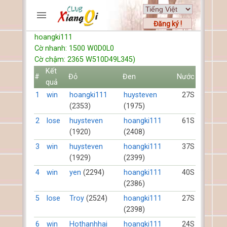
Đăng ký !
hoangki111
TRƯƠNG MỤC
Cờ nhanh: 1500 W0D0L0
Trang chủ
Cờ chậm: 2365 W510D49L345)
Đăng ký
Kết
#
Đỏ
Đen
Nước
quả
Thành viên mới
1
win
hoangki111
huysteven
27S
Cách chơi
(2353)
(1975)
Hỏi đáp
2
lose
huysteven
hoangki111
61S
Luật cờ tướng
(1920)
(2408)
Luật cờ úp
3
win
huysteven
hoangki111
37S
(1929)
(2399)
HỒ SƠ
4
win
yen
(2294)
hoangki111
40S
FORUMS
(2386)
5
lose
Troy
(2524)
hoangki111
27S
TIẾN LÊN
(2398)
6
win
Hothanhhai
hoangki111
24S