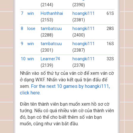
(2144)
(2390)
7
win
Hothanhhai
hoangki111
61S
(2153)
(2381)
8
lose
tambatcuu
hoangki111
28S
(2288)
(2400)
9
win
tambatcuu
hoangki111
16S
(2301)
(2387)
10
win
Learner74
hoangki111
32S
(2139)
(2378)
Nhấn vào số thứ tự của ván cờ để xem ván cờ
ở dạng WXF. Nhấn vào kết quả trận đấu để
xem.
For the next 10 games by hoangki111,
click here.
Điền tên thành viên bạn muốn xem hồ sơ cờ
tướng. Nếu có quá nhiều ván cờ của thành viên
đó, bạn có thể cho biết thêm số ván bạn
muốn, cũng như ván bắt đầu.