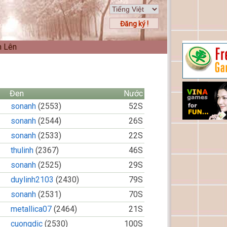
Đăng ký !
n Lên
Đen
Nước
sonanh
(2553)
52S
sonanh
(2544)
26S
sonanh
(2533)
22S
thulinh
(2367)
46S
sonanh
(2525)
29S
duylinh2103
(2430)
79S
sonanh
(2531)
70S
metallica07
(2464)
21S
cuongdic
(2530)
100S