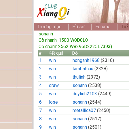
Trương mục
Hồ sơ
Forums
Tiế
sonanh
Cờ nhanh: 1500 W0D0L0
Cờ chậm: 2562 W8296D2225L7393)
#
Kết quả
Đỏ
1
win
honganh1968
(2310)
2
win
tambatcuu
(2328)
3
win
thulinh
(2372)
4
draw
sonanh
(2538)
5
win
duylinh2103
(2449)
6
lose
sonanh
(2544)
7
win
metallica07
(2450)
8
win
sonanh
(2517)
9
win
sonanh
(2501)