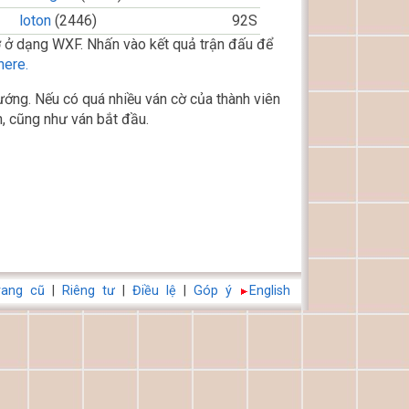
loton
(2446)
92S
 ở dạng WXF. Nhấn vào kết quả trận đấu để
here.
ớng. Nếu có quá nhiều ván cờ của thành viên
, cũng như ván bắt đầu.
rang cũ
|
Riêng tư
|
Điều lệ
|
Góp ý
English