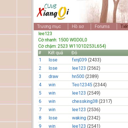
Trương mục
Hồ sơ
Forums
Tiế
lee123
Cờ nhanh: 1500 W0D0L0
Cờ chậm: 2523 W1101D253L654)
#
Kết quả
Đỏ
1
lose
fxnj039
(2433)
2
lose
lee123
(2562)
3
draw
hn500
(2389)
4
win
Teo12345
(2344)
5
win
lee123
(2549)
6
win
chessking38
(2317)
7
win
lee123
(2536)
8
lose
waking
(2342)
9
win
lee123
(2541)