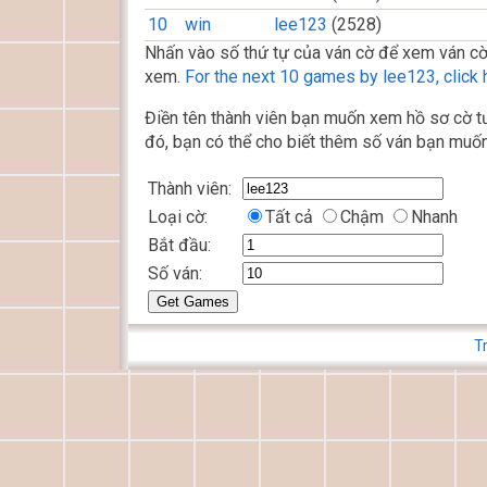
10
win
lee123
(2528)
Nhấn vào số thứ tự của ván cờ để xem ván cờ
xem.
For the next 10 games by lee123, click 
Điền tên thành viên bạn muốn xem hồ sơ cờ tư
đó, bạn có thể cho biết thêm số ván bạn muốn
Thành viên:
Loại cờ:
Tất cả
Chậm
Nhanh
Bắt đầu:
Số ván:
T