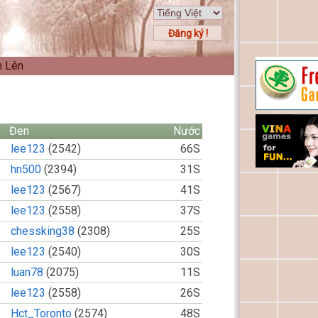
Đăng ký !
n Lên
Đen
Nước
lee123
(2542)
66S
hn500
(2394)
31S
lee123
(2567)
41S
lee123
(2558)
37S
chessking38
(2308)
25S
lee123
(2540)
30S
luan78
(2075)
11S
lee123
(2558)
26S
Hct_Toronto
(2574)
48S