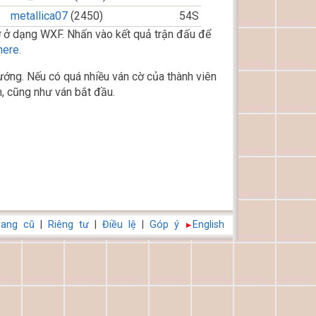
metallica07
(2450)
54S
 ở dạng WXF. Nhấn vào kết quả trận đấu để
here.
ớng. Nếu có quá nhiều ván cờ của thành viên
, cũng như ván bắt đầu.
rang cũ
|
Riêng tư
|
Điều lệ
|
Góp ý
English