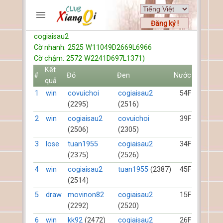
Đăng ký !
cogiaisau2
TRƯƠNG MỤC
Cờ nhanh: 2525 W11049D2669L6966
Trang chủ
Cờ chậm: 2572 W2241D697L1371)
Đăng ký
Kết
#
Đỏ
Đen
Nước
quả
Thành viên mới
1
win
covuichoi
cogiaisau2
54F
Cách chơi
(2295)
(2516)
Hỏi đáp
2
win
cogiaisau2
covuichoi
39F
Luật cờ tướng
(2506)
(2305)
Luật cờ úp
3
lose
tuan1955
cogiaisau2
34F
(2375)
(2526)
HỒ SƠ
4
win
cogiaisau2
tuan1955
(2387)
45F
FORUMS
(2514)
5
draw
movinon82
cogiaisau2
15F
TIẾN LÊN
(2292)
(2520)
6
win
kk92
(2472)
cogiaisau2
26F