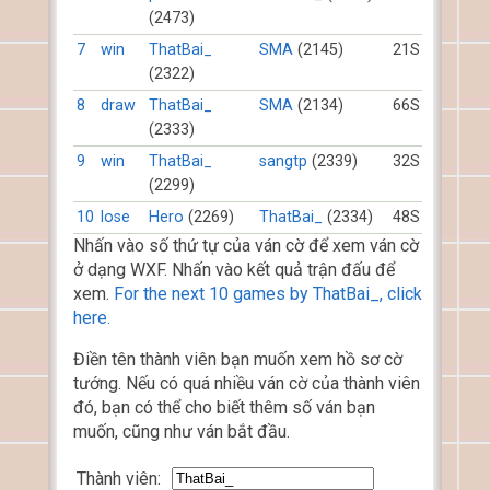
(2473)
7
win
ThatBai_
SMA
(2145)
21S
(2322)
8
draw
ThatBai_
SMA
(2134)
66S
(2333)
9
win
ThatBai_
sangtp
(2339)
32S
(2299)
10
lose
Hero
(2269)
ThatBai_
(2334)
48S
Nhấn vào số thứ tự của ván cờ để xem ván cờ
ở dạng WXF. Nhấn vào kết quả trận đấu để
xem.
For the next 10 games by ThatBai_, click
here.
Điền tên thành viên bạn muốn xem hồ sơ cờ
tướng. Nếu có quá nhiều ván cờ của thành viên
đó, bạn có thể cho biết thêm số ván bạn
muốn, cũng như ván bắt đầu.
Thành viên: