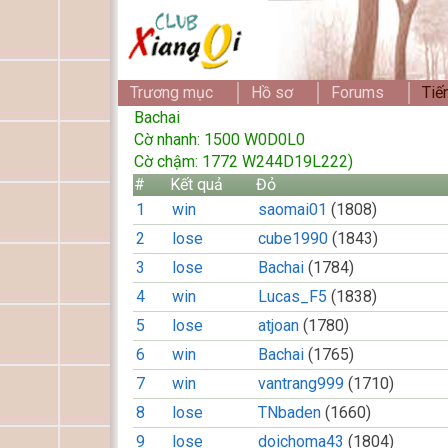
Trương mục
Hồ sơ
Forums
Tiế
Bachai
Cờ nhanh: 1500 W0D0L0
Cờ chậm: 1772 W244D19L222)
#
Kết quả
Đỏ
1
win
saomai01
(1808)
2
lose
cube1990
(1843)
3
lose
Bachai
(1784)
4
win
Lucas_F5
(1838)
5
lose
atjoan
(1780)
6
win
Bachai
(1765)
7
win
vantrang999
(1710)
8
lose
TNbaden
(1660)
9
lose
doichoma43
(1804)