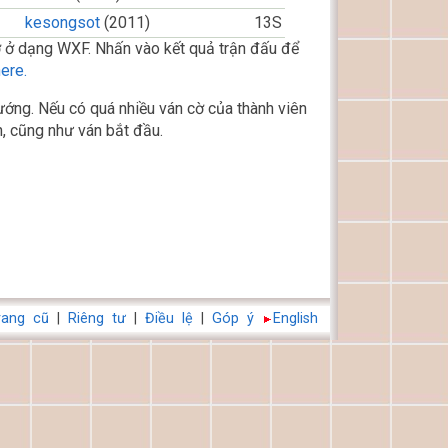
kesongsot
(2011)
13S
 ở dạng WXF. Nhấn vào kết quả trận đấu để
ere.
ớng. Nếu có quá nhiều ván cờ của thành viên
, cũng như ván bắt đầu.
rang cũ
|
Riêng tư
|
Điều lệ
|
Góp ý
English