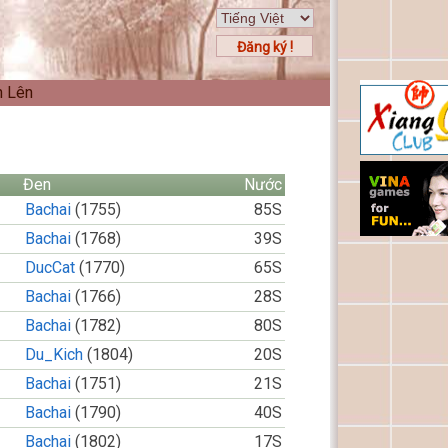
Đăng ký !
n Lên
Đen
Nước
Bachai
(1755)
85S
Bachai
(1768)
39S
DucCat
(1770)
65S
Bachai
(1766)
28S
Bachai
(1782)
80S
Du_Kich
(1804)
20S
Bachai
(1751)
21S
Bachai
(1790)
40S
Bachai
(1802)
17S