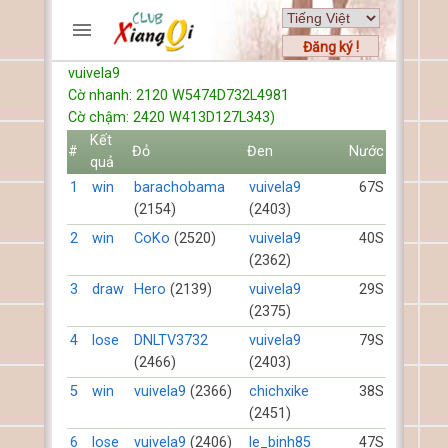
Đăng ký !
vuivela9
TRƯƠNG MỤC
Cờ nhanh: 2120 W5474D732L4981
Trang chủ
Cờ chậm: 2420 W413D127L343)
Đăng ký
Kết
#
Đỏ
Đen
Nước
quả
Thành viên mới
1
win
barachobama
vuivela9
67S
Cách chơi
(2154)
(2403)
Hỏi đáp
2
win
CoKo
(2520)
vuivela9
40S
Luật cờ tướng
(2362)
Luật cờ úp
3
draw
Hero
(2139)
vuivela9
29S
(2375)
HỒ SƠ
4
lose
DNLTV3732
vuivela9
79S
FORUMS
(2466)
(2403)
5
win
vuivela9
(2366)
chichxike
38S
TIẾN LÊN
(2451)
6
lose
vuivela9
(2406)
le_binh85
47S