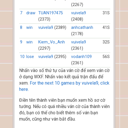
(2267)
7
draw
TUAN197475
vuivela9
31S
(2373)
(2408)
8
win
vuivela9
(2389)
anhcathanh
41S
(2178)
9
win
Kiem_Vo_Anh
vuivela9
32S
(2297)
(2361)
10
lose
vuivela9
(2395)
vodanh109
56S
(2361)
Nhấn vào số thứ tự của ván cờ để xem ván cờ
ở dạng WXF. Nhấn vào kết quả trận đấu để
xem.
For the next 10 games by vuivela9, click
here.
Điền tên thành viên bạn muốn xem hồ sơ cờ
tướng. Nếu có quá nhiều ván cờ của thành viên
đó, bạn có thể cho biết thêm số ván bạn
muốn, cũng như ván bắt đầu.