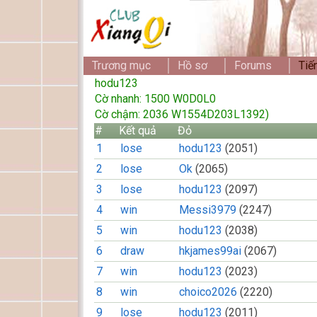
Trương mục
Hồ sơ
Forums
Tiế
hodu123
Cờ nhanh: 1500 W0D0L0
Cờ chậm: 2036 W1554D203L1392)
#
Kết quả
Đỏ
1
lose
hodu123
(2051)
2
lose
Ok
(2065)
3
lose
hodu123
(2097)
4
win
Messi3979
(2247)
5
win
hodu123
(2038)
6
draw
hkjames99ai
(2067)
7
win
hodu123
(2023)
8
win
choico2026
(2220)
9
lose
hodu123
(2011)