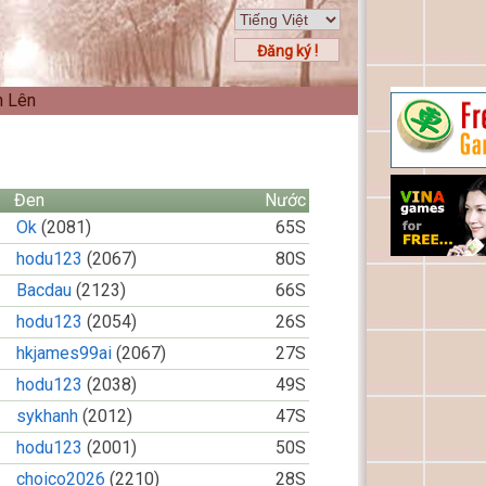
Đăng ký !
n Lên
Đen
Nước
Ok
(2081)
65S
hodu123
(2067)
80S
Bacdau
(2123)
66S
hodu123
(2054)
26S
hkjames99ai
(2067)
27S
hodu123
(2038)
49S
sykhanh
(2012)
47S
hodu123
(2001)
50S
choico2026
(2210)
28S