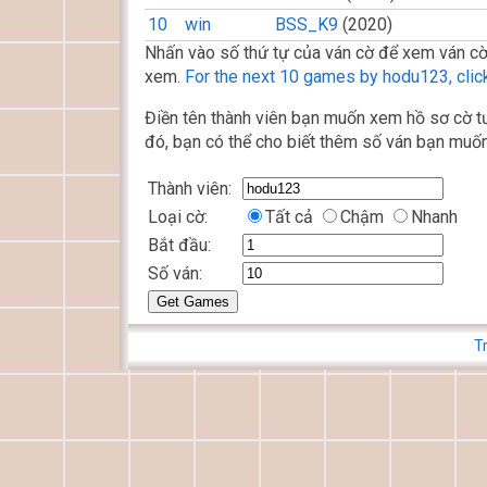
10
win
BSS_K9
(2020)
Nhấn vào số thứ tự của ván cờ để xem ván cờ
xem.
For the next 10 games by hodu123, click
Điền tên thành viên bạn muốn xem hồ sơ cờ tư
đó, bạn có thể cho biết thêm số ván bạn muốn
Thành viên:
Loại cờ:
Tất cả
Chậm
Nhanh
Bắt đầu:
Số ván:
T