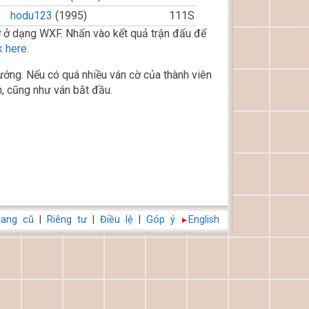
hodu123
(1995)
111S
 ở dạng WXF. Nhấn vào kết quả trận đấu để
 here.
ớng. Nếu có quá nhiều ván cờ của thành viên
, cũng như ván bắt đầu.
rang cũ
|
Riêng tư
|
Điều lệ
|
Góp ý
English