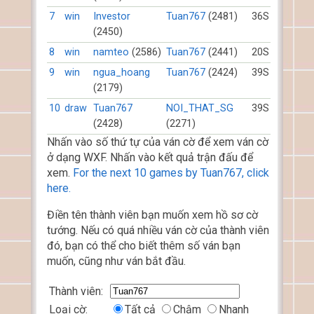
7
win
Investor
Tuan767
(2481)
36S
(2450)
8
win
namteo
(2586)
Tuan767
(2441)
20S
9
win
ngua_hoang
Tuan767
(2424)
39S
(2179)
10
draw
Tuan767
NOI_THAT_SG
39S
(2428)
(2271)
Nhấn vào số thứ tự của ván cờ để xem ván cờ
ở dạng WXF. Nhấn vào kết quả trận đấu để
xem.
For the next 10 games by Tuan767, click
here.
Điền tên thành viên bạn muốn xem hồ sơ cờ
tướng. Nếu có quá nhiều ván cờ của thành viên
đó, bạn có thể cho biết thêm số ván bạn
muốn, cũng như ván bắt đầu.
Thành viên:
Loại cờ:
Tất cả
Chậm
Nhanh