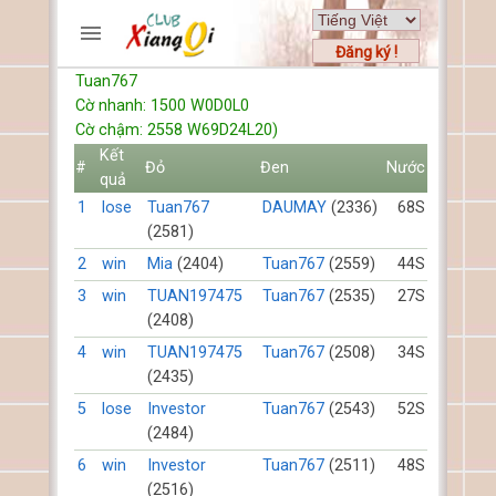
Đăng ký !
Tuan767
TRƯƠNG MỤC
Cờ nhanh: 1500 W0D0L0
Trang chủ
Cờ chậm: 2558 W69D24L20)
Đăng ký
Kết
#
Đỏ
Đen
Nước
quả
Thành viên mới
1
lose
Tuan767
DAUMAY
(2336)
68S
Cách chơi
(2581)
Hỏi đáp
2
win
Mia
(2404)
Tuan767
(2559)
44S
Luật cờ tướng
Luật cờ úp
3
win
TUAN197475
Tuan767
(2535)
27S
(2408)
HỒ SƠ
4
win
TUAN197475
Tuan767
(2508)
34S
(2435)
FORUMS
5
lose
Investor
Tuan767
(2543)
52S
(2484)
TIẾN LÊN
6
win
Investor
Tuan767
(2511)
48S
(2516)