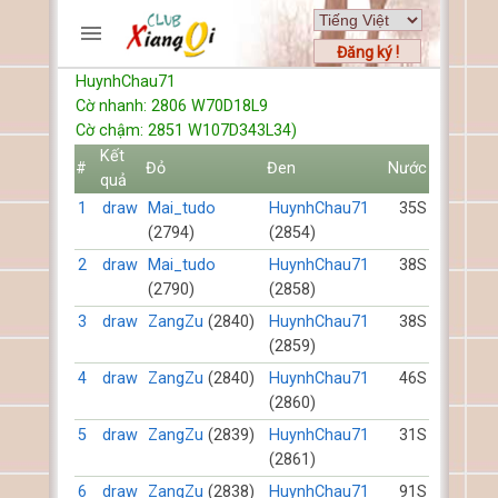
Đăng ký !
HuynhChau71
TRƯƠNG MỤC
Cờ nhanh: 2806 W70D18L9
Trang chủ
Cờ chậm: 2851 W107D343L34)
Đăng ký
Kết
#
Đỏ
Đen
Nước
quả
Thành viên mới
1
draw
Mai_tudo
HuynhChau71
35S
Cách chơi
(2794)
(2854)
Hỏi đáp
2
draw
Mai_tudo
HuynhChau71
38S
Luật cờ tướng
(2790)
(2858)
Luật cờ úp
3
draw
ZangZu
(2840)
HuynhChau71
38S
(2859)
HỒ SƠ
4
draw
ZangZu
(2840)
HuynhChau71
46S
FORUMS
(2860)
5
draw
ZangZu
(2839)
HuynhChau71
31S
TIẾN LÊN
(2861)
6
draw
ZangZu
(2838)
HuynhChau71
91S