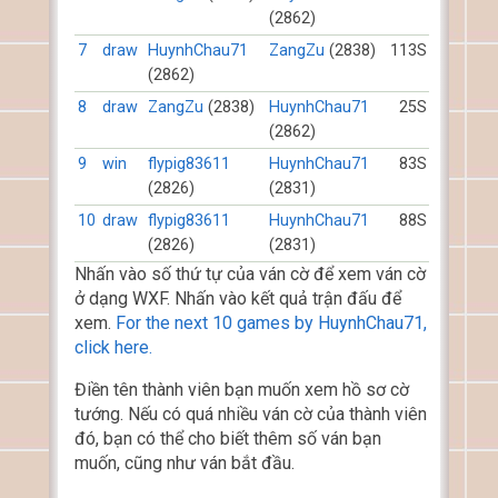
(2862)
7
draw
HuynhChau71
ZangZu
(2838)
113S
(2862)
8
draw
ZangZu
(2838)
HuynhChau71
25S
(2862)
9
win
flypig83611
HuynhChau71
83S
(2826)
(2831)
10
draw
flypig83611
HuynhChau71
88S
(2826)
(2831)
Nhấn vào số thứ tự của ván cờ để xem ván cờ
ở dạng WXF. Nhấn vào kết quả trận đấu để
xem.
For the next 10 games by HuynhChau71,
click here.
Điền tên thành viên bạn muốn xem hồ sơ cờ
tướng. Nếu có quá nhiều ván cờ của thành viên
đó, bạn có thể cho biết thêm số ván bạn
muốn, cũng như ván bắt đầu.