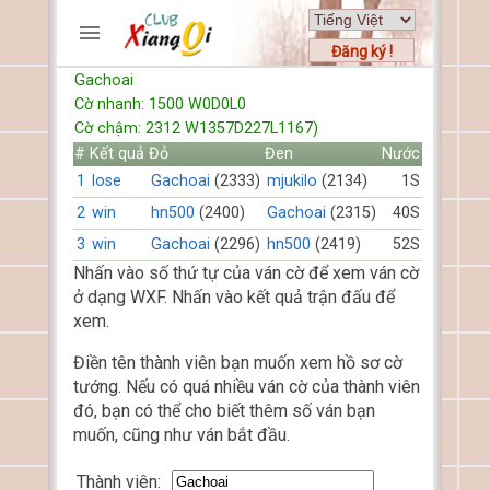
Đăng ký !
Gachoai
TRƯƠNG MỤC
Cờ nhanh: 1500 W0D0L0
Trang chủ
Cờ chậm: 2312 W1357D227L1167)
Đăng ký
#
Kết quả
Đỏ
Đen
Nước
Thành viên mới
1
lose
Gachoai
(2333)
mjukilo
(2134)
1S
Cách chơi
2
win
hn500
(2400)
Gachoai
(2315)
40S
Hỏi đáp
3
win
Gachoai
(2296)
hn500
(2419)
52S
Luật cờ tướng
Nhấn vào số thứ tự của ván cờ để xem ván cờ
Luật cờ úp
ở dạng WXF. Nhấn vào kết quả trận đấu để
xem.
HỒ SƠ
Điền tên thành viên bạn muốn xem hồ sơ cờ
tướng. Nếu có quá nhiều ván cờ của thành viên
FORUMS
đó, bạn có thể cho biết thêm số ván bạn
muốn, cũng như ván bắt đầu.
TIẾN LÊN
Thành viên: