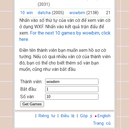
(2031)
10
win
datcha
(2005)
wowbim
(2138)
21
Nhấn vào số thứ tự của ván cờ để xem ván cờ
ở dạng WXF. Nhấn vào kết quả trận đấu để
xem.
For the next 10 games by wowbim, click
here.
Điền tên thành viên bạn muốn xem hồ sơ cờ
tướng. Nếu có quá nhiều ván cờ của thành viên
đó, bạn có thể cho biết thêm số ván bạn
muốn, cũng như ván bắt đầu.
Thành viên:
Bắt đầu:
Số ván:
|
Riêng tư
|
Điều lệ
|
Góp ý
English
Trang cũ