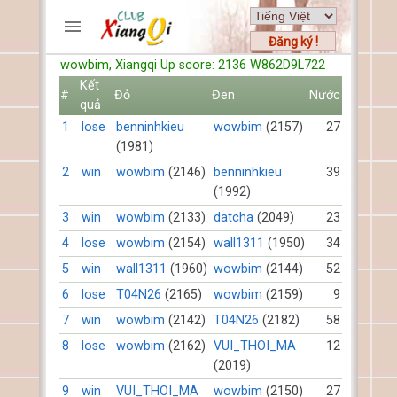
Đăng ký !
wowbim, Xiangqi Up score: 2136 W862D9L722
TRƯƠNG MỤC
Kết
#
Đỏ
Đen
Nước
Trang chủ
quả
Đăng ký
1
lose
benninhkieu
wowbim
(2157)
27
Thành viên mới
(1981)
Cách chơi
2
win
wowbim
(2146)
benninhkieu
39
Hỏi đáp
(1992)
Luật cờ tướng
3
win
wowbim
(2133)
datcha
(2049)
23
Luật cờ úp
4
lose
wowbim
(2154)
wall1311
(1950)
34
5
win
wall1311
(1960)
wowbim
(2144)
52
HỒ SƠ
6
lose
T04N26
(2165)
wowbim
(2159)
9
FORUMS
7
win
wowbim
(2142)
T04N26
(2182)
58
8
lose
wowbim
(2162)
VUI_THOI_MA
12
TIẾN LÊN
(2019)
9
win
VUI_THOI_MA
wowbim
(2150)
27