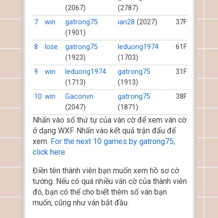
(2067)
(2787)
7
win
gatrong75
ian28
(2027)
37F
(1901)
8
lose
gatrong75
leduong1974
61F
(1923)
(1703)
9
win
leduong1974
gatrong75
31F
(1713)
(1913)
10
win
Gaconvn
gatrong75
38F
(2047)
(1871)
Nhấn vào số thứ tự của ván cờ để xem ván cờ
ở dạng WXF. Nhấn vào kết quả trận đấu để
xem.
For the next 10 games by gatrong75,
click here.
Điền tên thành viên bạn muốn xem hồ sơ cờ
tướng. Nếu có quá nhiều ván cờ của thành viên
đó, bạn có thể cho biết thêm số ván bạn
muốn, cũng như ván bắt đầu.