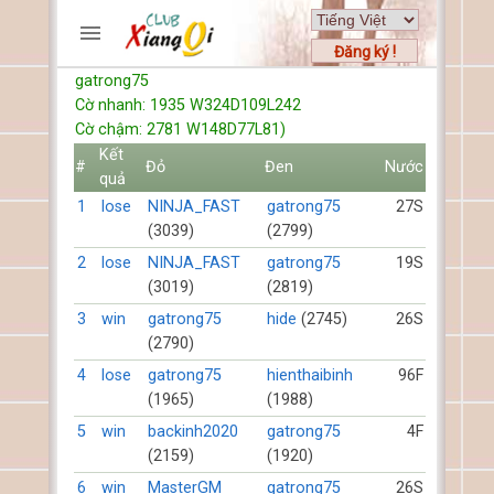
Đăng ký !
gatrong75
TRƯƠNG MỤC
Cờ nhanh: 1935 W324D109L242
Trang chủ
Cờ chậm: 2781 W148D77L81)
Đăng ký
Kết
#
Đỏ
Đen
Nước
quả
Thành viên mới
1
lose
NINJA_FAST
gatrong75
27S
Cách chơi
(3039)
(2799)
Hỏi đáp
2
lose
NINJA_FAST
gatrong75
19S
Luật cờ tướng
(3019)
(2819)
Luật cờ úp
3
win
gatrong75
hide
(2745)
26S
(2790)
HỒ SƠ
4
lose
gatrong75
hienthaibinh
96F
FORUMS
(1965)
(1988)
5
win
backinh2020
gatrong75
4F
TIẾN LÊN
(2159)
(1920)
6
win
MasterGM
gatrong75
26S