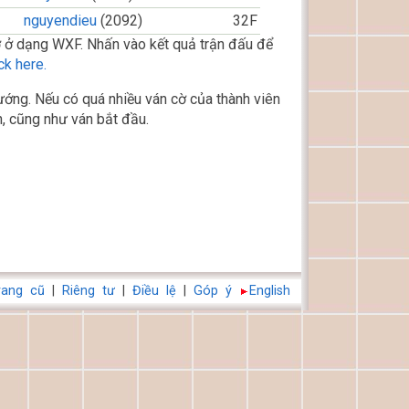
nguyendieu
(2092)
32F
 ở dạng WXF. Nhấn vào kết quả trận đấu để
ck here.
ớng. Nếu có quá nhiều ván cờ của thành viên
, cũng như ván bắt đầu.
rang cũ
|
Riêng tư
|
Điều lệ
|
Góp ý
English