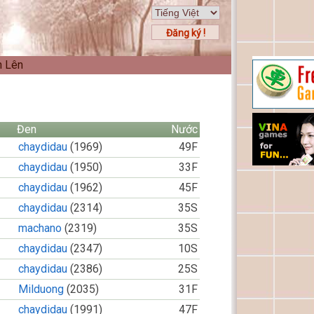
Đăng ký !
n Lên
Đen
Nước
chaydidau
(1969)
49F
chaydidau
(1950)
33F
chaydidau
(1962)
45F
chaydidau
(2314)
35S
machano
(2319)
35S
chaydidau
(2347)
10S
chaydidau
(2386)
25S
Milduong
(2035)
31F
chaydidau
(1991)
47F