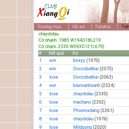
Trương mục
Hồ sơ
Forums
Tiế
chaydidau
Cờ nhanh: 1985 W194D18L219
Cờ chậm: 2330 W593D121L679)
#
Kết quả
Đỏ
1
win
boxyy
(1970)
2
win
Doccobatbai
(2075)
3
lose
Doccobatbai
(2063)
4
win
bienxanhxanh
(2324)
5
lose
chaydidau
(2330)
6
lose
machano
(2302)
7
lose
Phoenixdang
(2261)
8
lose
chaydidau
(1976)
9
lose
Milduong
(2020)