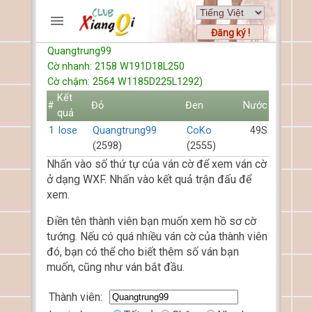
Đăng ký !
Quangtrung99
TRƯƠNG MỤC
Cờ nhanh: 2158 W191D18L250
Trang chủ
Cờ chậm: 2564 W1185D225L1292)
Đăng ký
Kết
#
Đỏ
Đen
Nước
quả
Thành viên mới
1
lose
Quangtrung99
CoKo
49S
Cách chơi
(2598)
(2555)
Hỏi đáp
Nhấn vào số thứ tự của ván cờ để xem ván cờ
Luật cờ tướng
ở dạng WXF. Nhấn vào kết quả trận đấu để
Luật cờ úp
xem.
HỒ SƠ
Điền tên thành viên bạn muốn xem hồ sơ cờ
tướng. Nếu có quá nhiều ván cờ của thành viên
FORUMS
đó, bạn có thể cho biết thêm số ván bạn
muốn, cũng như ván bắt đầu.
TIẾN LÊN
Thành viên: