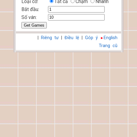
Loại cờ:
Tất cả
Chậm
Nhanh
Bắt đầu:
Số ván:
|
Riêng tư
|
Điều lệ
|
Góp ý
English
Trang cũ