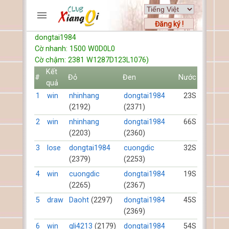
Đăng ký !
dongtai1984
TRƯƠNG MỤC
Cờ nhanh: 1500 W0D0L0
Trang chủ
Cờ chậm: 2381 W1287D123L1076)
Đăng ký
Kết
#
Đỏ
Đen
Nước
quả
Thành viên mới
1
win
nhinhang
dongtai1984
23S
Cách chơi
(2192)
(2371)
Hỏi đáp
2
win
nhinhang
dongtai1984
66S
Luật cờ tướng
(2203)
(2360)
Luật cờ úp
3
lose
dongtai1984
cuongdic
32S
(2379)
(2253)
HỒ SƠ
4
win
cuongdic
dongtai1984
19S
FORUMS
(2265)
(2367)
5
draw
Daoht
(2297)
dongtai1984
45S
TIẾN LÊN
(2369)
6
win
gli4213
(2179)
dongtai1984
54S