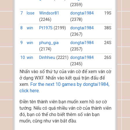
(2359)
7
lose
Windsor81
dongtai1984
19S
(2246)
(2378)
8
win
Pt1975
(2199)
dongtai1984
38S
(2367)
9
win
phung_gia
dongtai1984
24S
(2174)
(2357)
10
win
Dinhhieu
(2221)
dongtai1984
26S
(2345)
Nhấn vào số thứ tự của ván cờ để xem ván cờ
ở dạng WXF. Nhấn vào kết quả trận đấu để
xem.
For the next 10 games by dongtai1984,
click here.
Điền tên thành viên bạn muốn xem hồ sơ cờ
tướng. Nếu có quá nhiều ván cờ của thành viên
đó, bạn có thể cho biết thêm số ván bạn
muốn, cũng như ván bắt đầu.