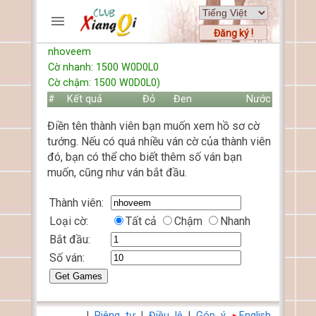
Đăng ký !
nhoveem
TRƯƠNG MỤC
Cờ nhanh: 1500 W0D0L0
Trang chủ
Cờ chậm: 1500 W0D0L0)
Đăng ký
#
Kết quả
Đỏ
Đen
Nước
Thành viên mới
Điền tên thành viên bạn muốn xem hồ sơ cờ
Cách chơi
tướng. Nếu có quá nhiều ván cờ của thành viên
Hỏi đáp
đó, bạn có thể cho biết thêm số ván bạn
Luật cờ tướng
muốn, cũng như ván bắt đầu.
Luật cờ úp
Thành viên:
Loại cờ:
Tất cả
Chậm
Nhanh
HỒ SƠ
Bắt đầu:
FORUMS
Số ván:
TIẾN LÊN
|
Riêng tư
|
Điều lệ
|
Góp ý
English