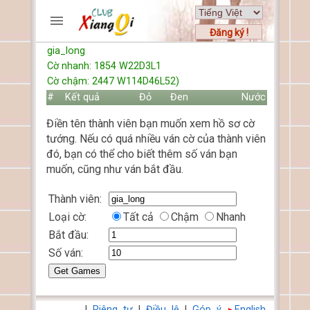
Đăng ký !
gia_long
TRƯƠNG MỤC
Cờ nhanh: 1854 W22D3L1
Trang chủ
Cờ chậm: 2447 W114D46L52)
Đăng ký
#
Kết quả
Đỏ
Đen
Nước
Thành viên mới
Điền tên thành viên bạn muốn xem hồ sơ cờ
Cách chơi
tướng. Nếu có quá nhiều ván cờ của thành viên
Hỏi đáp
đó, bạn có thể cho biết thêm số ván bạn
Luật cờ tướng
muốn, cũng như ván bắt đầu.
Luật cờ úp
Thành viên:
Loại cờ:
Tất cả
Chậm
Nhanh
HỒ SƠ
Bắt đầu:
FORUMS
Số ván:
TIẾN LÊN
|
Riêng tư
|
Điều lệ
|
Góp ý
English